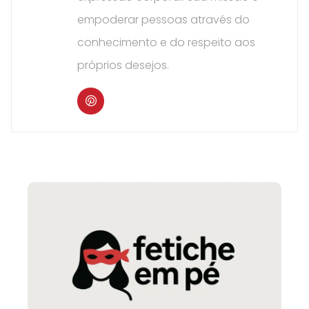
empoderar pessoas através do
conhecimento e do respeito aos
próprios desejos.