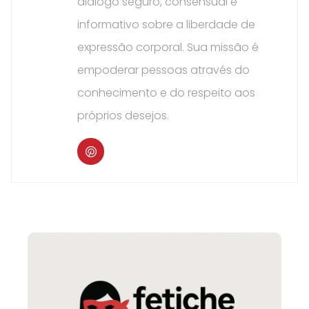
diálogo seguro, consensual e
informativo sobre a liberdade de
expressão corporal. Sua missão é
empoderar pessoas através do
conhecimento e do respeito aos
próprios desejos.