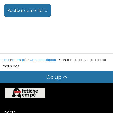
Fetiche em pé
Contos eróticos
Conto erótico: O desejo sob
meus pés
Go up
Sobre