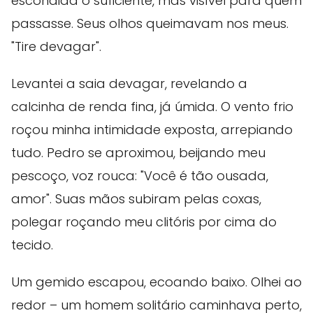
escondida o suficiente, mas visível para quem
passasse. Seus olhos queimavam nos meus.
"Tire devagar".
Levantei a saia devagar, revelando a
calcinha de renda fina, já úmida. O vento frio
roçou minha intimidade exposta, arrepiando
tudo. Pedro se aproximou, beijando meu
pescoço, voz rouca: "Você é tão ousada,
amor". Suas mãos subiram pelas coxas,
polegar roçando meu clitóris por cima do
tecido.
Um gemido escapou, ecoando baixo. Olhei ao
redor – um homem solitário caminhava perto,