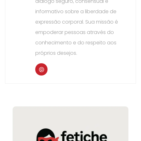
diálogo seguro, consensual e
informativo sobre a liberdade de
expressão corporal. Sua missão é
empoderar pessoas através do
conhecimento e do respeito aos
próprios desejos.