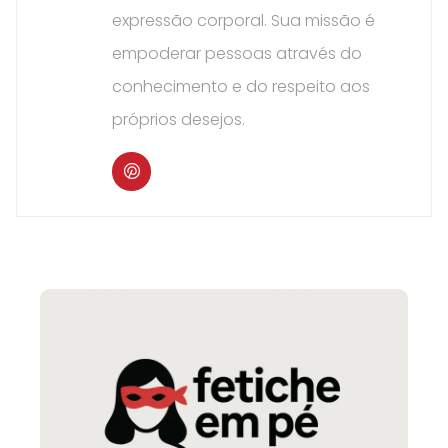
expressão corporal. Sua missão é
empoderar pessoas através do
conhecimento e do respeito aos
próprios desejos.