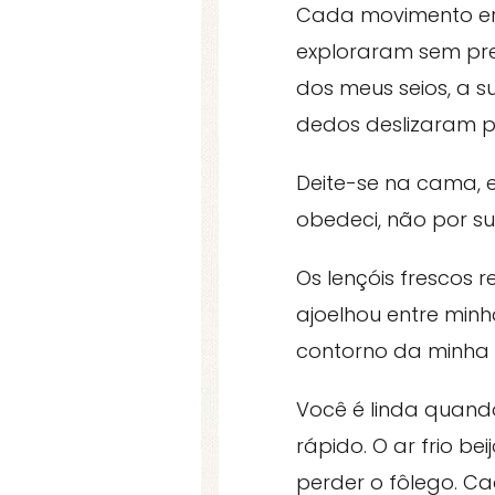
Cada movimento er
exploraram sem pre
dos meus seios, a 
dedos deslizaram po
Deite-se na cama, e
obedeci, não por s
Os lençóis frescos
ajoelhou entre min
contorno da minha 
Você é linda quand
rápido. O ar frio be
perder o fôlego. C