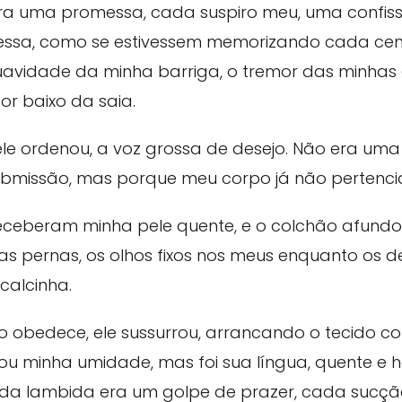
a uma promessa, cada suspiro meu, uma confiss
ssa, como se estivessem memorizando cada cent
suavidade da minha barriga, o tremor das minha
r baixo da saia.
le ordenou, a voz grossa de desejo. Não era uma
ubmissão, mas porque meu corpo já não pertenci
 receberam minha pele quente, e o colchão afund
has pernas, os olhos fixos nos meus enquanto os
calcinha.
o obedece, ele sussurrou, arrancando o tecido
ijou minha umidade, mas foi sua língua, quente e h
ada lambida era um golpe de prazer, cada sucçã