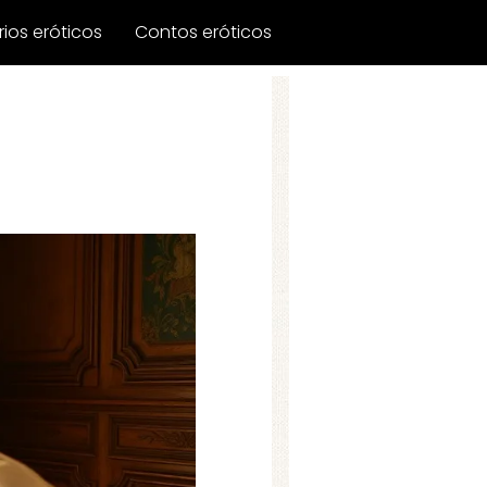
ios eróticos
Contos eróticos