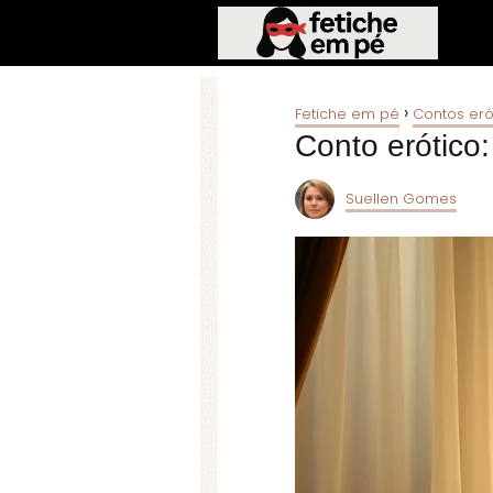
Fetiche em pé
Contos eró
Conto erótico
Suellen Gomes