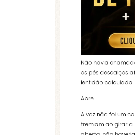
Não havia chamado 
os pés descalços 
lentidão calculada.
Abre.
A voz não foi um c
tremiam ao girar a
aberta, não haveria