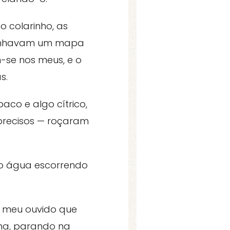
 colarinho, as
senhavam um mapa
-se nos meus, e o
s.
aco e algo cítrico,
precisos — roçaram
mo água escorrendo
o meu ouvido que
una, parando na