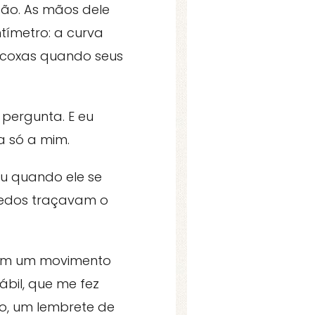
ão. As mãos dele
ímetro: a curva
s coxas quando seus
 pergunta. E eu
a só a mim.
ou quando ele se
 dedos traçavam o
 com um movimento
ábil, que me fez
o, um lembrete de