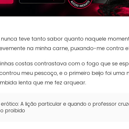
" nunca teve tanto sabor quanto naquele momen
evemente na minha carne, puxando-me contra el
minhas costas contrastava com o fogo que se es
controu meu pescoço, e o primeiro beijo foi uma 
mbida lenta que me fez arquear.
erótico: A lição particular e quando o professor cruz
do proibido