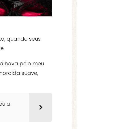
to, quando seus
e.
palhava pelo meu
mordida suave,
ou a