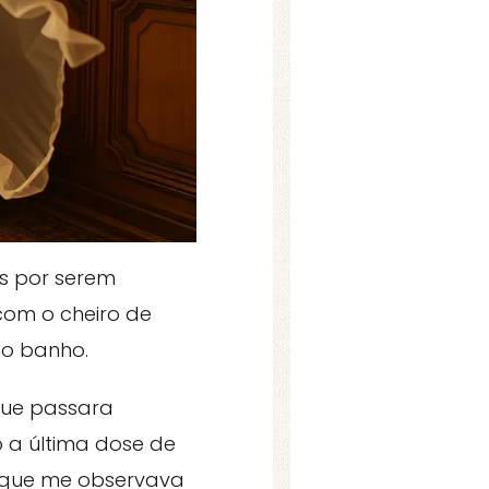
os por serem
com o cheiro de
no banho.
que passara
 a última dose de
e que me observava