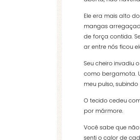
Ele era mais alto 
mangas arregaçada
de força contida. S
ar entre nós ficou 
Seu cheiro invadiu 
como bergamota. Um
meu pulso, subindo 
O tecido cedeu com
por mármore.
Você sabe que não 
senti o calor de c