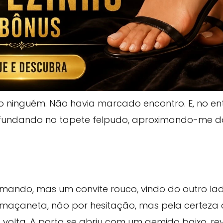
ninguém. Não havia marcado encontro. E, no enta
afundando no tapete felpudo, aproximando-me 
omando, mas um convite rouco, vindo do outro la
 maçaneta, não por hesitação, mas pela certeza
 volta. A porta se abriu com um gemido baixo, re