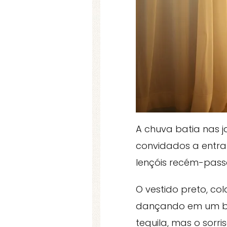
A chuva batia nas 
convidados a entrar
lençóis recém-pass
O vestido preto, c
dançando em um bar
tequila, mas o sor