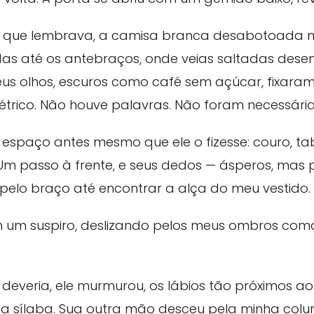
do que lembrava, a camisa branca desabotoada no
s até os antebraços, onde veias saltadas de
eus olhos, escuros como café sem açúcar, fixaram
elétrico. Não houve palavras. Não foram necessária
o espaço antes mesmo que ele o fizesse: couro, tab
 passo à frente, e seus dedos — ásperos, mas 
pelo braço até encontrar a alça do meu vestido.
 um suspiro, deslizando pelos meus ombros co
deveria, ele murmurou, os lábios tão próximos a
ada sílaba. Sua outra mão desceu pela minha col