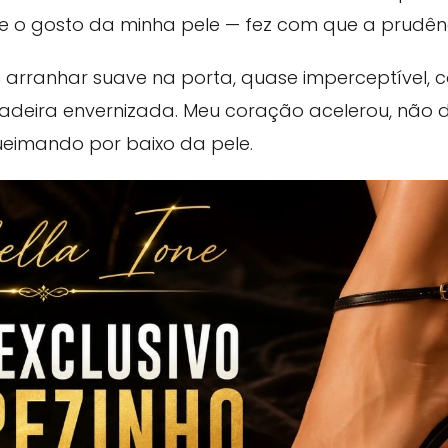
e o gosto da minha pele — fez com que a prudên
m arranhar suave na porta, quase imperceptível,
adeira envernizada. Meu coração acelerou, não
eimando por baixo da pele.