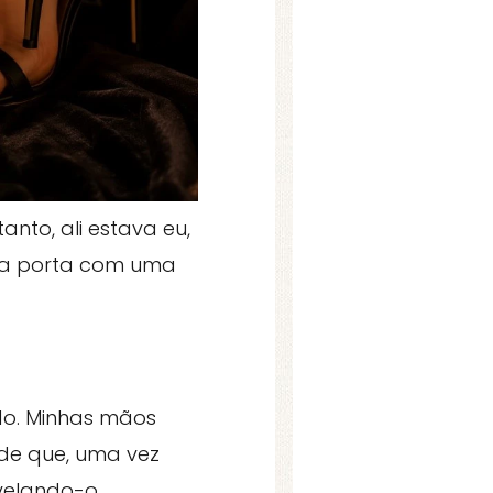
nto, ali estava eu,
da porta com uma
do. Minhas mãos
 de que, uma vez
velando-o.