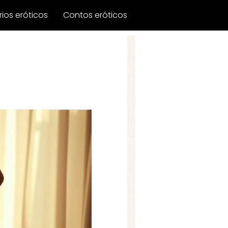
ios eróticos
Contos eróticos