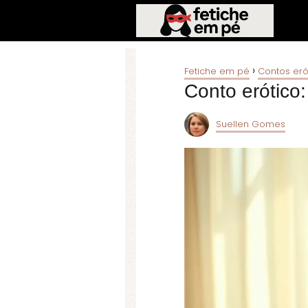
Fetiche em pé
Contos eró
Conto erótico
Suellen Gomes