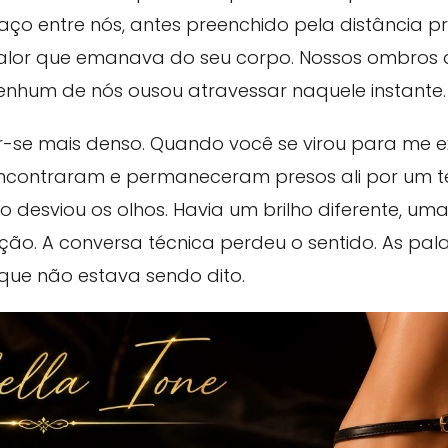
o entre nós, antes preenchido pela distância pro
o calor que emanava do seu corpo. Nossos ombros
 nenhum de nós ousou atravessar naquele instante.
-se mais denso. Quando você se virou para me exp
encontraram e permaneceram presos ali por um 
o desviou os olhos. Havia um brilho diferente, um
ção. A conversa técnica perdeu o sentido. As pa
que não estava sendo dito.