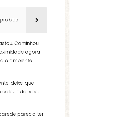
 proibido
fastou. Caminhou
proximidade agora
ava o ambiente
te, deixei que
e calculado. Você
 parede parecia ter