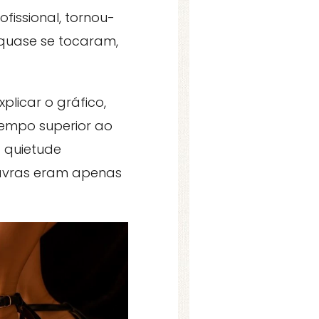
fissional, tornou-
 quase se tocaram,
licar o gráfico,
tempo superior ao
a quietude
lavras eram apenas