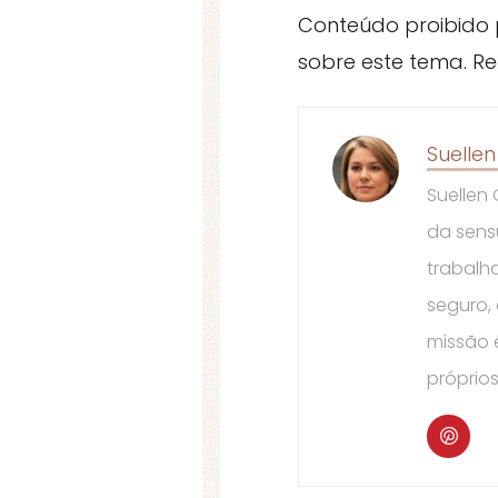
Conteúdo proibido 
sobre este tema. R
Suelle
Suellen
da sens
trabalh
seguro,
missão 
próprios