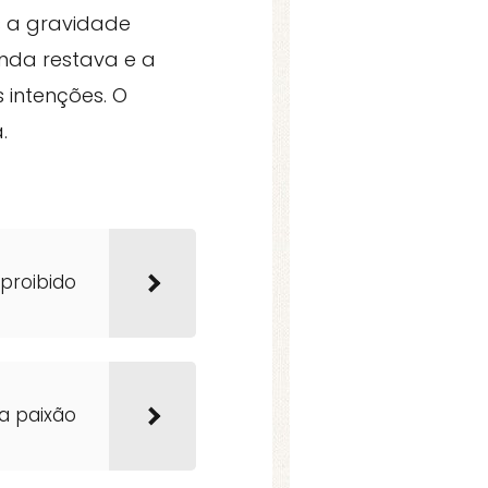
s a gravidade
nda restava e a
 intenções. O
.
 proibido
a paixão