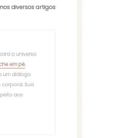
os diversos artigos
para o universo
iche em pé
,
do um diálogo
 corporal. Sua
peito aos