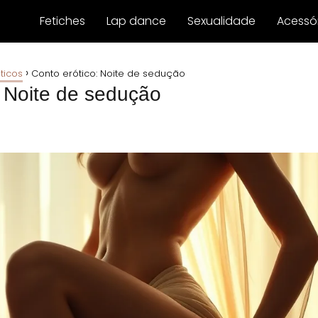
Fetiches
Lap dance
Sexualidade
Acessór
ticos
Conto erótico: Noite de sedução
: Noite de sedução