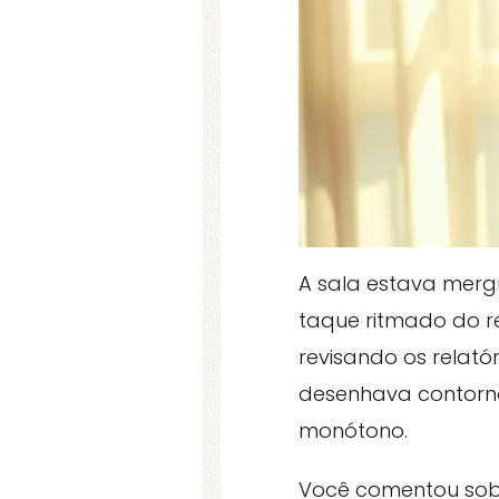
A sala estava merg
taque ritmado do r
revisando os relat
desenhava contorno
monótono.
Você comentou sobr