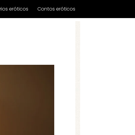
ios eróticos
Contos eróticos