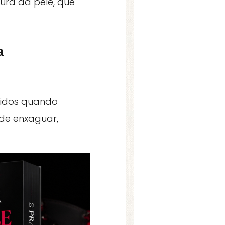
tura da pele, que
a
ecidos quando
 de enxaguar,