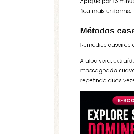
Aplique por 15 minut
fica mais uniforme.
Métodos casei
Remédios caseiros 
A aloe vera, extraí
massageada suaveme
repetindo duas veze