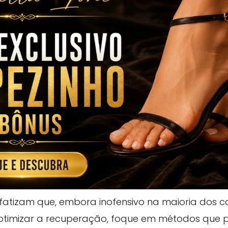
atizam que, embora inofensivo na maioria dos ca
 otimizar a recuperação, foque em métodos qu