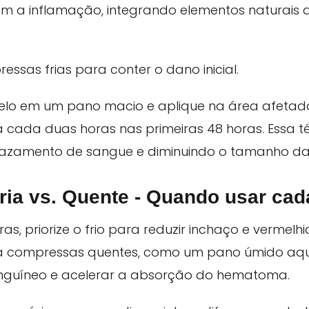
am a inflamação, integrando elementos naturais 
sas frias para conter o dano inicial.
elo em um pano macio e aplique na área afetada
a cada duas horas nas primeiras 48 horas. Essa té
 vazamento de sangue e diminuindo o tamanho d
ia vs. Quente - Quando usar ca
as, priorize o frio para reduzir inchaço e vermelh
a compressas quentes, como um pano úmido aqu
sanguíneo e acelerar a absorção do hematoma.