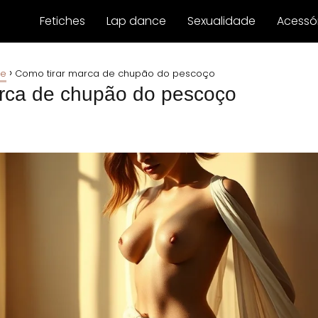
Fetiches
Lap dance
Sexualidade
Acessór
de
Como tirar marca de chupão do pescoço
arca de chupão do pescoço