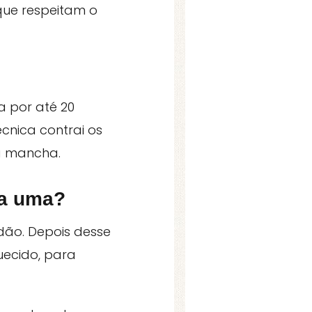
que respeitam o
 por até 20
cnica contrai os
a mancha.
da uma?
idão. Depois desse
ecido, para