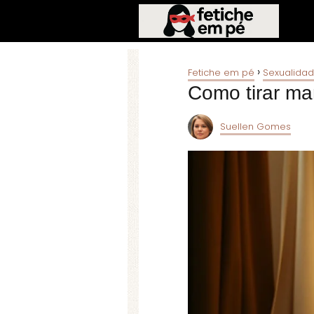
Fetiche em pé
Sexualida
Como tirar m
Suellen Gomes